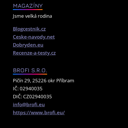
MAGAZÍNY
Jsme velká rodina
Blogcestnik.cz
Ceske-navody.net
Dobryden.eu
Recenze-a-testy.cz
BROFI S.R.O.
Pičín 29, 25226 okr Příbram
IČ: 02940035
DIČ: CZ02940035
info@brofi.eu
https://www.brofi.eu/