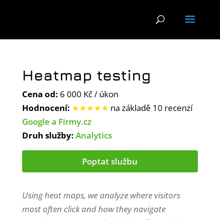
Heatmap testing
Cena od:
6 000 Kč / úkon
Hodnocení:
★★★★★
na základě 10 recenzí
Google a Firmy.cz
Druh služby:
Analytics
Poptat službu
Using heat maps, we analyze where visitors
most often click and how they navigate