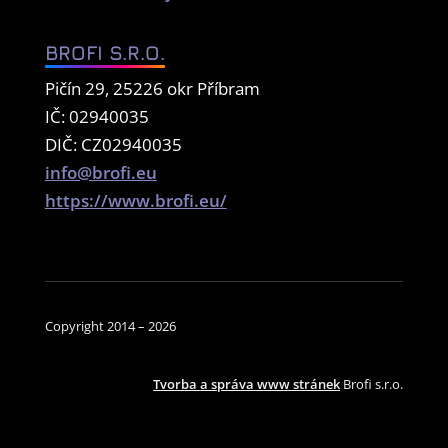
BROFI S.R.O.
Pičín 29, 25226 okr Příbram
IČ: 02940035
DIČ: CZ02940035
info@brofi.eu
https://www.brofi.eu/
Copyright 2014 – 2026
Tvorba a správa www stránek
Brofi s.r.o.