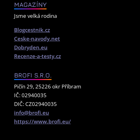
MAGAZÍNY
Jsme velká rodina
Blogcestnik.cz
Ceske-navody.net
Dobryden.eu
Recenze-a-testy.cz
BROFI S.R.O.
Pičín 29, 25226 okr Příbram
IČ: 02940035
DIČ: CZ02940035
info@brofi.eu
https://www.brofi.eu/