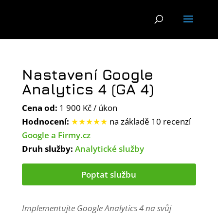
Nastavení Google
Analytics 4 (GA 4)
Cena od:
1 900 Kč / úkon
Hodnocení:
★★★★★
na základě 10 recenzí
Google a Firmy.cz
Druh služby:
Analytické služby
Poptat službu
Implementujte Google Analytics 4 na svůj