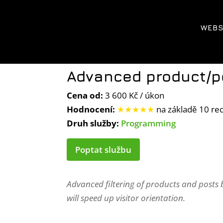
WEBS
Advanced product/po
Cena od:
3 600 Kč / úkon
Hodnocení:
★★★★★
na základě 10 re
Druh služby:
Programming
Poptat službu
Advanced filtering of products and posts b
will speed up visitor orientation.