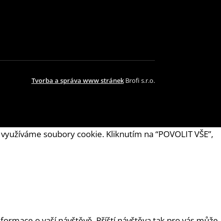
Tvorba a správa www stránek
Brofi s.r.o.
ti využíváme soubory cookie. Kliknutím na “POVOLIT VŠE”,
ormace o vaší návštěvě. Příští návštěva tak pro vás může