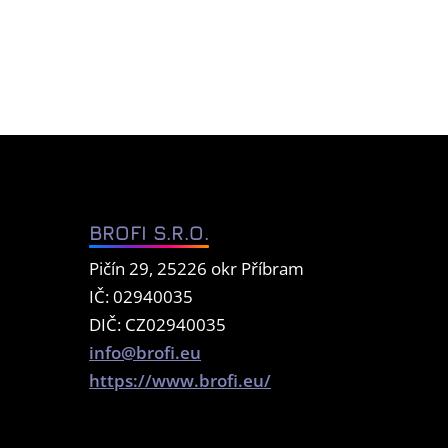
BROFI S.R.O.
Pičín 29, 25226 okr Příbram
IČ: 02940035
DIČ: CZ02940035
info@brofi.eu
https://www.brofi.eu/