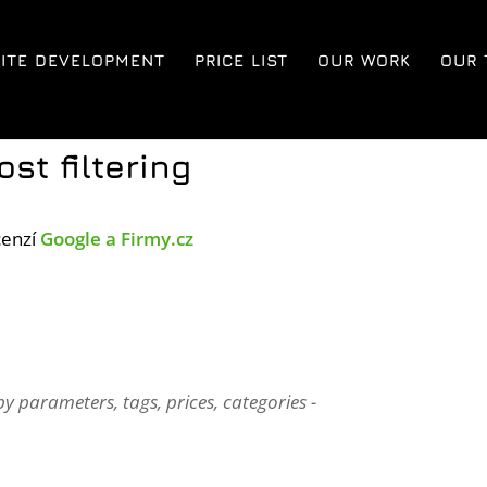
ITE DEVELOPMENT
PRICE LIST
OUR WORK
OUR 
st filtering
cenzí
Google a Firmy.cz
y parameters, tags, prices, categories -