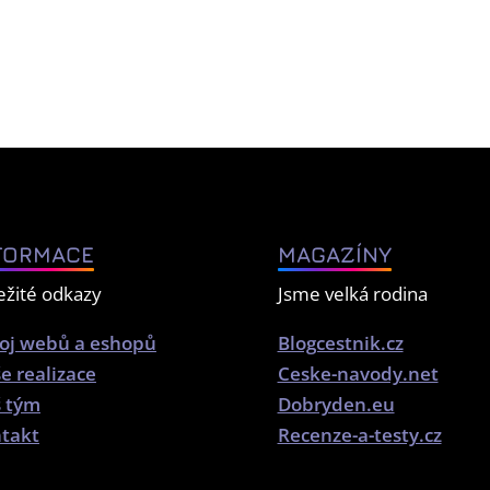
FORMACE
MAGAZÍNY
ežité odkazy
Jsme velká rodina
oj webů a eshopů
Blogcestnik.cz
e realizace
Ceske-navody.net
 tým
Dobryden.eu
takt
Recenze-a-testy.cz