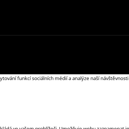
ytování funkcí sociálních médií a analýze naší návštěvnos
 ukládá ve vašem prohlížeči. Umožňuje webu zaznamenat inf