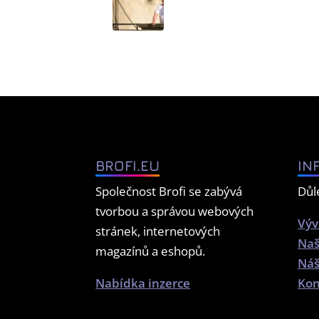
BROFI.EU
IN
Společnost Brofi se zabývá
Důl
tvorbou a správou webových
Výv
stránek, internetových
Naš
magazínů a eshopů.
Náš
Nabídka inzerce
Kon