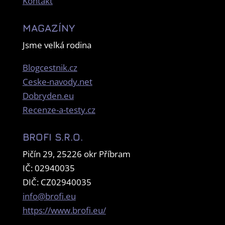
Kontakt
MAGAZÍNY
Jsme velká rodina
Blogcestnik.cz
Ceske-navody.net
Dobryden.eu
Recenze-a-testy.cz
BROFI S.R.O.
Pičín 29, 25226 okr Příbram
IČ: 02940035
DIČ: CZ02940035
info@brofi.eu
https://www.brofi.eu/