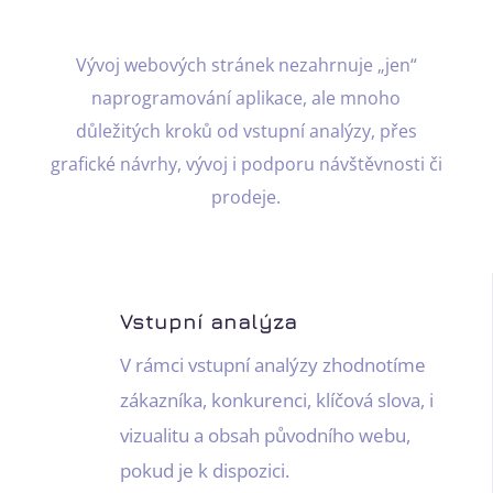
Vývoj webových stránek nezahrnuje „jen“
naprogramování aplikace, ale mnoho
důležitých kroků od vstupní analýzy, přes
grafické návrhy, vývoj i podporu návštěvnosti či
prodeje.
Vstupní analýza
V rámci vstupní analýzy zhodnotíme
zákazníka, konkurenci, klíčová slova, i
vizualitu a obsah původního webu,
pokud je k dispozici.