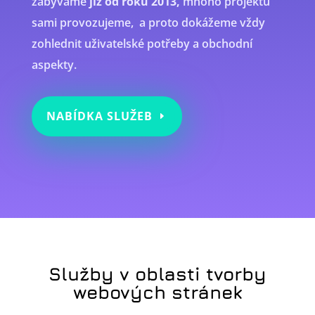
zabýváme
již od roku 2013,
mnoho projektů
sami provozujeme, a proto dokážeme vždy
zohlednit uživatelské potřeby a obchodní
aspekty.
NABÍDKA SLUŽEB
Služby v oblasti tvorby
webových stránek