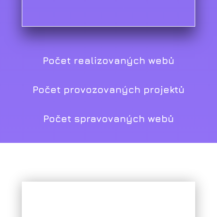
Počet realizovaných webů
Počet provozovaných projektů
Počet spravovaných webů