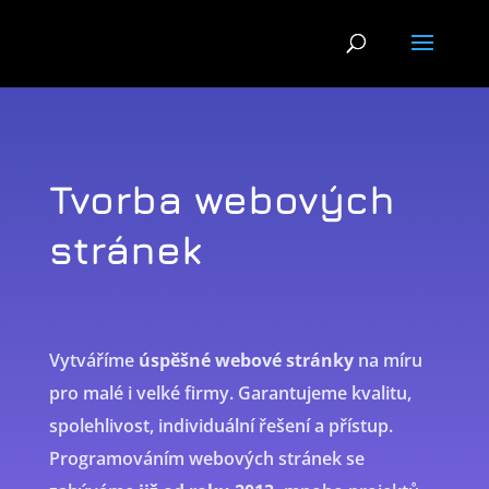
Tvorba webových
stránek
Vytváříme
úspěšné webové stránky
na míru
pro malé i velké firmy. Garantujeme kvalitu,
spolehlivost, individuální řešení a přístup.
Programováním webových stránek se